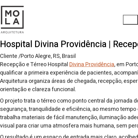
Hospital Divina Providência | Rece
Cliente /Porto Alegre, RS, Brasil
Recepção e Térreo Hospital
Divina Providência
, em Port
qualificar a primeira experiência de pacientes, acompan
Arquitetura organiza áreas de chegada, recepção, espe
orientação e clareza funcional.
O projeto trata o térreo como ponto central da jornada 
segurança, tranquilidade e eficiência, ao mesmo tempo e
trabalha materiais de fácil manutenção, iluminação ad
visual para criar uma atmosfera mais humana, sem perde
O resultado é um espaço de entrada mais claro, acolhed